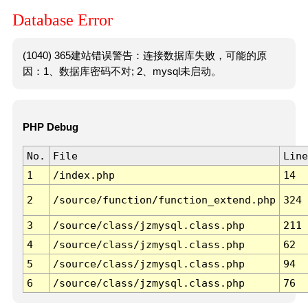
Database Error
(1040) 365建站错误警告：连接数据库失败，可能的原
因：1、数据库密码不对; 2、mysql未启动。
PHP Debug
No.
File
Line
1
/index.php
14
2
/source/function/function_extend.php
324
3
/source/class/jzmysql.class.php
211
4
/source/class/jzmysql.class.php
62
5
/source/class/jzmysql.class.php
94
6
/source/class/jzmysql.class.php
76