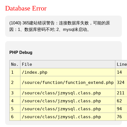
Database Error
(1040) 365建站错误警告：连接数据库失败，可能的原
因：1、数据库密码不对; 2、mysql未启动。
PHP Debug
No.
File
Line
1
/index.php
14
2
/source/function/function_extend.php
324
3
/source/class/jzmysql.class.php
211
4
/source/class/jzmysql.class.php
62
5
/source/class/jzmysql.class.php
94
6
/source/class/jzmysql.class.php
76