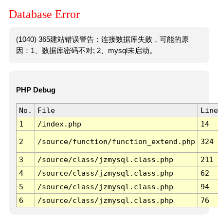
Database Error
(1040) 365建站错误警告：连接数据库失败，可能的原
因：1、数据库密码不对; 2、mysql未启动。
PHP Debug
No.
File
Line
1
/index.php
14
2
/source/function/function_extend.php
324
3
/source/class/jzmysql.class.php
211
4
/source/class/jzmysql.class.php
62
5
/source/class/jzmysql.class.php
94
6
/source/class/jzmysql.class.php
76