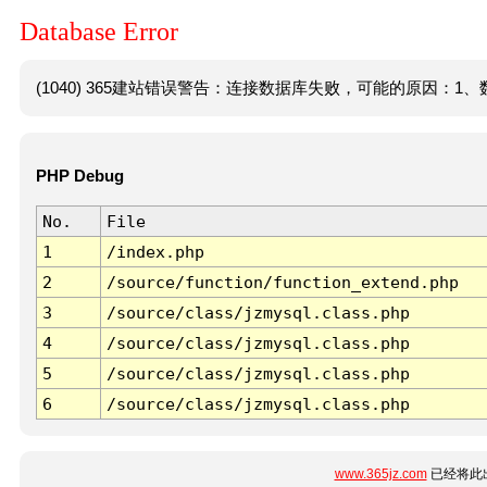
Database Error
(1040) 365建站错误警告：连接数据库失败，可能的原因：1、数
PHP Debug
No.
File
1
/index.php
2
/source/function/function_extend.php
3
/source/class/jzmysql.class.php
4
/source/class/jzmysql.class.php
5
/source/class/jzmysql.class.php
6
/source/class/jzmysql.class.php
www.365jz.com
已经将此