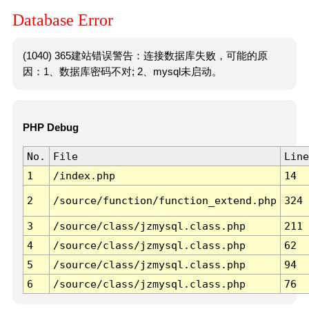
Database Error
(1040) 365建站错误警告：连接数据库失败，可能的原
因：1、数据库密码不对; 2、mysql未启动。
PHP Debug
No.
File
Line
1
/index.php
14
2
/source/function/function_extend.php
324
3
/source/class/jzmysql.class.php
211
4
/source/class/jzmysql.class.php
62
5
/source/class/jzmysql.class.php
94
6
/source/class/jzmysql.class.php
76