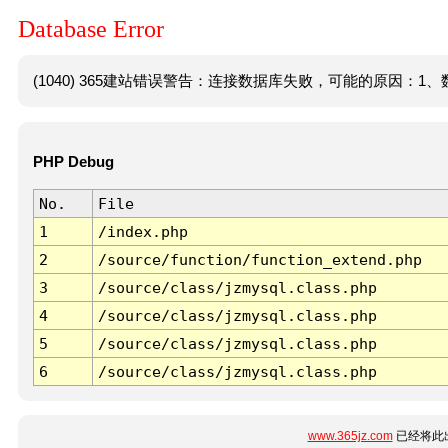
Database Error
(1040) 365建站错误警告：连接数据库失败，可能的原因：1、数
PHP Debug
No.
File
1
/index.php
2
/source/function/function_extend.php
3
/source/class/jzmysql.class.php
4
/source/class/jzmysql.class.php
5
/source/class/jzmysql.class.php
6
/source/class/jzmysql.class.php
www.365jz.com
已经将此