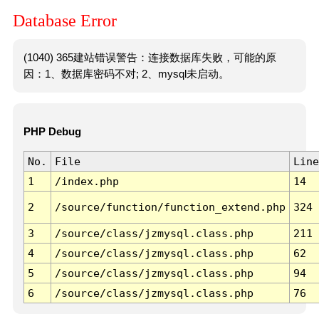
Database Error
(1040) 365建站错误警告：连接数据库失败，可能的原
因：1、数据库密码不对; 2、mysql未启动。
PHP Debug
No.
File
Line
1
/index.php
14
2
/source/function/function_extend.php
324
3
/source/class/jzmysql.class.php
211
4
/source/class/jzmysql.class.php
62
5
/source/class/jzmysql.class.php
94
6
/source/class/jzmysql.class.php
76