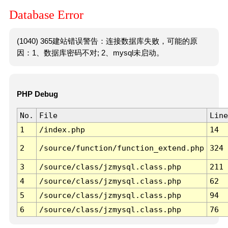
Database Error
(1040) 365建站错误警告：连接数据库失败，可能的原
因：1、数据库密码不对; 2、mysql未启动。
PHP Debug
No.
File
Line
1
/index.php
14
2
/source/function/function_extend.php
324
3
/source/class/jzmysql.class.php
211
4
/source/class/jzmysql.class.php
62
5
/source/class/jzmysql.class.php
94
6
/source/class/jzmysql.class.php
76