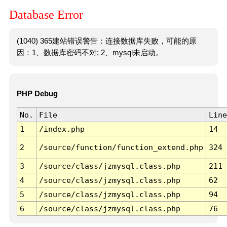
Database Error
(1040) 365建站错误警告：连接数据库失败，可能的原
因：1、数据库密码不对; 2、mysql未启动。
PHP Debug
No.
File
Line
1
/index.php
14
2
/source/function/function_extend.php
324
3
/source/class/jzmysql.class.php
211
4
/source/class/jzmysql.class.php
62
5
/source/class/jzmysql.class.php
94
6
/source/class/jzmysql.class.php
76