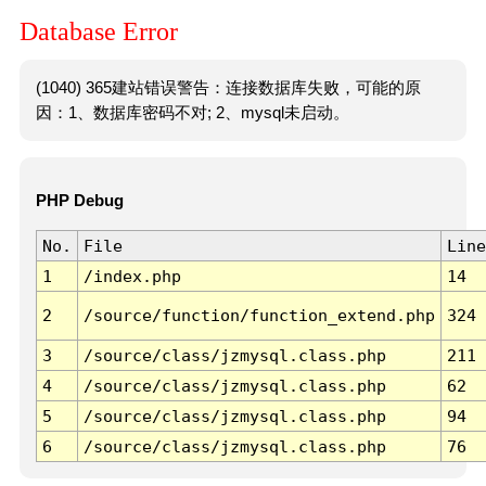
Database Error
(1040) 365建站错误警告：连接数据库失败，可能的原
因：1、数据库密码不对; 2、mysql未启动。
PHP Debug
No.
File
Line
1
/index.php
14
2
/source/function/function_extend.php
324
3
/source/class/jzmysql.class.php
211
4
/source/class/jzmysql.class.php
62
5
/source/class/jzmysql.class.php
94
6
/source/class/jzmysql.class.php
76