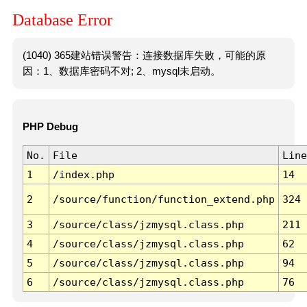
Database Error
(1040) 365建站错误警告：连接数据库失败，可能的原
因：1、数据库密码不对; 2、mysql未启动。
PHP Debug
No.
File
Line
1
/index.php
14
2
/source/function/function_extend.php
324
3
/source/class/jzmysql.class.php
211
4
/source/class/jzmysql.class.php
62
5
/source/class/jzmysql.class.php
94
6
/source/class/jzmysql.class.php
76