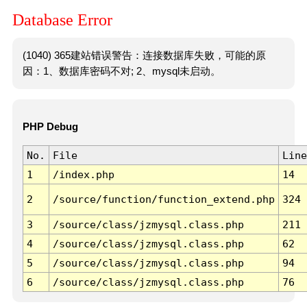
Database Error
(1040) 365建站错误警告：连接数据库失败，可能的原
因：1、数据库密码不对; 2、mysql未启动。
PHP Debug
No.
File
Line
1
/index.php
14
2
/source/function/function_extend.php
324
3
/source/class/jzmysql.class.php
211
4
/source/class/jzmysql.class.php
62
5
/source/class/jzmysql.class.php
94
6
/source/class/jzmysql.class.php
76