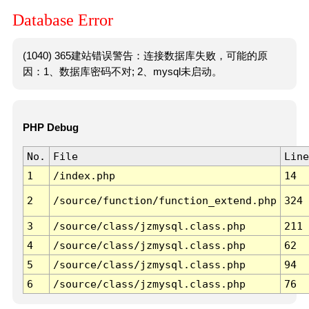
Database Error
(1040) 365建站错误警告：连接数据库失败，可能的原
因：1、数据库密码不对; 2、mysql未启动。
PHP Debug
No.
File
Line
1
/index.php
14
2
/source/function/function_extend.php
324
3
/source/class/jzmysql.class.php
211
4
/source/class/jzmysql.class.php
62
5
/source/class/jzmysql.class.php
94
6
/source/class/jzmysql.class.php
76