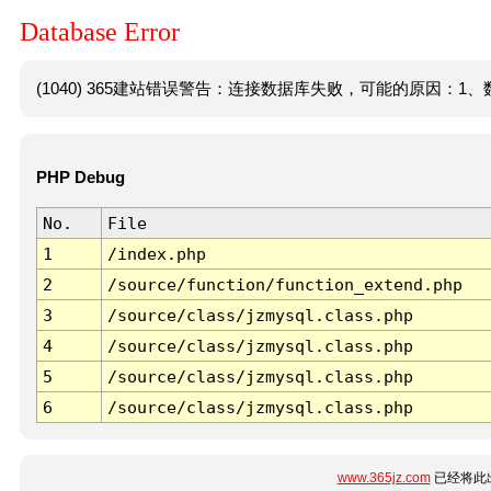
Database Error
(1040) 365建站错误警告：连接数据库失败，可能的原因：1、数
PHP Debug
No.
File
1
/index.php
2
/source/function/function_extend.php
3
/source/class/jzmysql.class.php
4
/source/class/jzmysql.class.php
5
/source/class/jzmysql.class.php
6
/source/class/jzmysql.class.php
www.365jz.com
已经将此